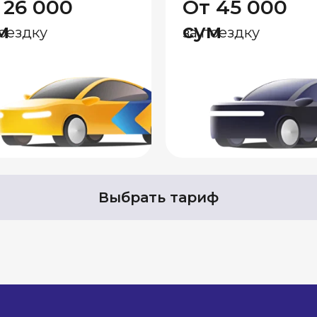
 26 000
От 45 000
м
сум
поездку
за поездку
Выбрать тариф