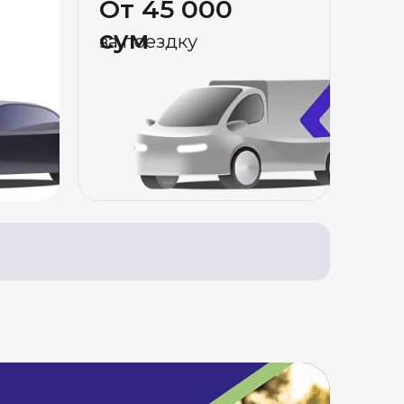
От 45 000
сум
за поездку