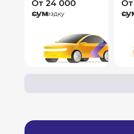
От 24 000
От
сум
су
за поездку
за 