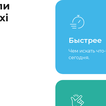
ли
xi
Быстрее
Чем искать что
сегодня.