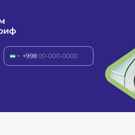
м
риф
+998