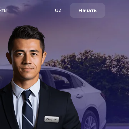
кты
Начать
UZ