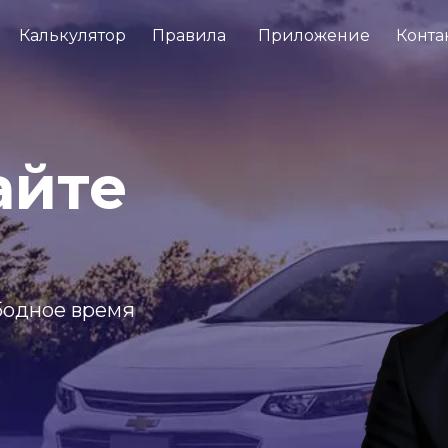
Калькулятор
Правила
Приложение
Конта
айте
ободное время