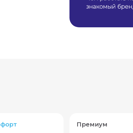
знакомый брен
мфорт
Премиум