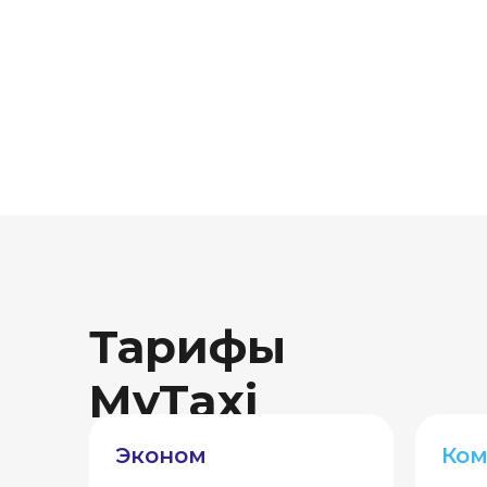
Тарифы
MyTaxi
Эконом
Ко