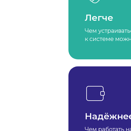
Легче
Чем устраивать
к системе можн
Надёжне
Чем работать н